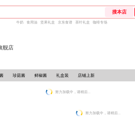
牛奶
食用油
坚果礼盒
京东食谱
茶叶礼盒
咖啡专场
旗舰店
酱
珍菇酱
鲜椒酱
礼盒装
店铺上新
努力加载中，请稍后...
努力加载中，请稍后...