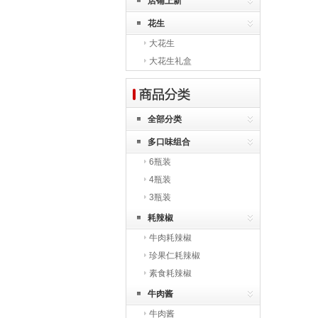
店铺上新
花生
大花生
大花生礼盒
全部分类
多口味组合
6瓶装
4瓶装
3瓶装
耗辣椒
牛肉耗辣椒
珍果仁耗辣椒
素食耗辣椒
牛肉酱
牛肉酱