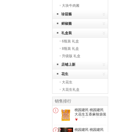
大块牛肉酱
珍菇酱
鲜椒酱
礼盒装
6瓶装 礼盒
8瓶装 礼盒
升级版 礼盒
店铺上新
花生
大花生
大花生礼盒
销售排行
桃园建民 桃园建民
1
大花生五香麻辣袋装
花生零食下酒菜熟花
￥
生 五香大花生 1袋
桃园建民 桃园建民
2