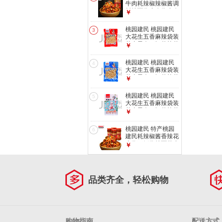
牛肉耗辣椒辣椒酱调
料拌面酱牛肉酱牛肉
￥
耗辣椒 微辣
桃园建民 桃园建民
3
大花生五香麻辣袋装
花生零食下酒菜熟花
￥
生 麻辣大花生 1袋
桃园建民 桃园建民
4
大花生五香麻辣袋装
花生零食下酒菜熟花
￥
生 小鱼大花生 1袋
桃园建民 桃园建民
5
大花生五香麻辣袋装
花生零食下酒菜熟花
￥
生 原味大花生 1袋
桃园建民 特产桃园
6
建民耗辣椒酱香辣花
生酱下饭酱拌面花生
￥
酱微辣原味4瓶 微2
原2
品类齐全，轻松购物
购物指南
配送方式